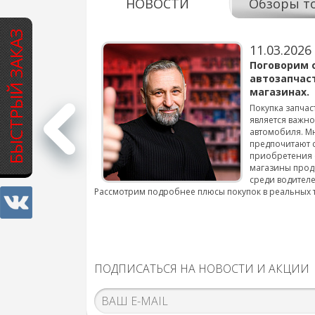
НОВОСТИ
Обзоры т
БЫСТРЫЙ ЗАКАЗ
11.03.2026
варов для
Поговорим 
автозапчас
магазинах.
 для смены шин на
Покупка запчас
является важн
автомобиля. М
подробнее...
предпочитают 
приобретения 
магазины прод
среди водителе
Рассмотрим подробнее плюсы покупок в реальных 
ПОДПИСАТЬСЯ НА НОВОСТИ И АКЦИИ