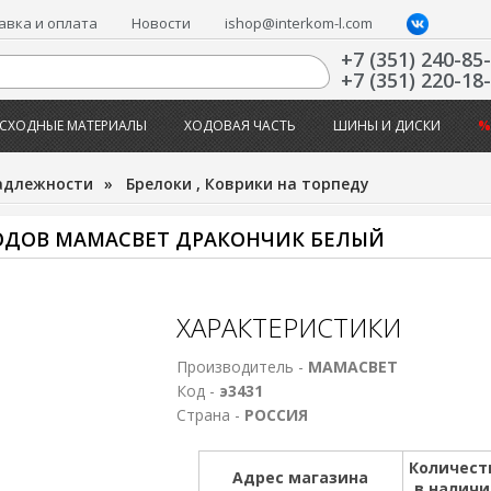
авка и оплата
Новости
ishop@interkom-l.com
+7 (351) 240-85
+7 (351) 220-18
СХОДНЫЕ МАТЕРИАЛЫ
ХОДОВАЯ ЧАСТЬ
ШИНЫ И ДИСКИ
%
адлежности
»
Брелоки , Коврики на торпеду
ОДОВ МАМАСВЕТ ДРАКОНЧИК БЕЛЫЙ
ХАРАКТЕРИСТИКИ
Производитель -
МАМАСВЕТ
Код -
э3431
Страна -
РОССИЯ
Количест
Адрес магазина
в налич