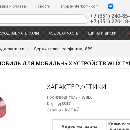
авка и оплата
Новости
ishop@interkom-l.com
+7 (351) 240-85
+7 (351) 220-18
СХОДНЫЕ МАТЕРИАЛЫ
ХОДОВАЯ ЧАСТЬ
ШИНЫ И ДИСКИ
%
адлежности
»
Держатели телефонов, GPS
БИЛЬ ДЛЯ МОБИЛЬНЫХ УСТРОЙСТВ WIIIX TYPE-
ХАРАКТЕРИСТИКИ
Производитель -
WIIIX
Код -
д8347
Страна -
КИТАЙ
Количест
Адрес магазина
в налич