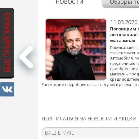
НОВОСТИ
Обзоры т
БЫСТРЫЙ ЗАКАЗ
11.03.2026
варов для
Поговорим 
автозапчас
магазинах.
 для смены шин на
Покупка запчас
является важн
автомобиля. М
подробнее...
предпочитают 
приобретения 
магазины прод
среди водителе
Рассмотрим подробнее плюсы покупок в реальных 
ПОДПИСАТЬСЯ НА НОВОСТИ И АКЦИИ