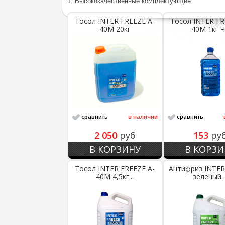
1. Высококачественные комплектующие.
Тосол INTER FREEZE A-
Тосол INTER FR
40M 20кг
40M 1кг Ч.
сравнить
в наличии
сравнить
2 050
руб
153
ру
В КОРЗИНУ
В КОРЗИ
Тосол INTER FREEZE A-
Антифриз INTER
40M 4,5кг...
зеленый ..