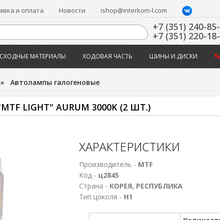
авка и оплата
Новости
ishop@interkom-l.com
+7 (351) 240-85
+7 (351) 220-18
СХОДНЫЕ МАТЕРИАЛЫ
ХОДОВАЯ ЧАСТЬ
ШИНЫ И ДИСКИ
%
»
Автолампы галогеновые
MTF LIGHT" AURUM 3000K (2 ШТ.)
ХАРАКТЕРИСТИКИ
Производитель -
MTF
Код -
ц2845
Страна -
КОРЕЯ, РЕСПУБЛИКА
Тип цоколя -
Н1