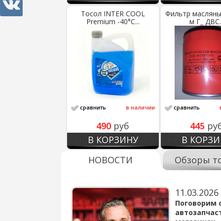
Тосол INTER COOL
Фильтр масляны
Premium -40°С...
м Г_ ДВС..
сравнить
в наличии
сравнить
490
руб
445
ру
В КОРЗИНУ
В КОРЗИ
НОВОСТИ
Обзоры т
11.03.2026
варов для
Поговорим 
автозапчас