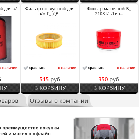
й для а/
Фильтр воздушный для
Фильтр масляный В_
.
а/м Г_ ДВ...
2108 И-Л ин...
в наличии
сравнить
в наличии
сравнить
в наличии
б
515
руб
350
руб
НУ
В КОРЗИНУ
В КОРЗИНУ
оваров
Отзывы о компании
о преимуществе покупки
тей и масел в офлайн