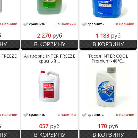
в наличии
сравнить
в наличии
сравнить
в наличии
б
2 270
руб
1 183
руб
НУ
В КОРЗИНУ
В КОРЗИНУ
 FREEZE
Антифриз INTER FREEZE
Тосол INTER COOL
.
красный ...
Premium -40°С...
в наличии
сравнить
в наличии
сравнить
в наличии
б
657
руб
170
руб
НУ
В КОРЗИНУ
В КОРЗИНУ