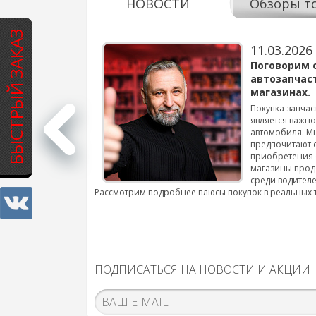
НОВОСТИ
Обзоры т
БЫСТРЫЙ ЗАКАЗ
11.03.2026
варов для
Поговорим 
автозапчас
магазинах.
 для смены шин на
Покупка запчас
является важн
автомобиля. М
подробнее...
предпочитают 
приобретения 
магазины прод
среди водителе
Рассмотрим подробнее плюсы покупок в реальных 
ПОДПИСАТЬСЯ НА НОВОСТИ И АКЦИИ