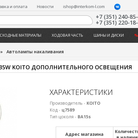
авка и оплата
Новости
ishop@interkom-l.com
+7 (351) 240-85
+7 (351) 220-18
СХОДНЫЕ МАТЕРИАЛЫ
ХОДОВАЯ ЧАСТЬ
ШИНЫ И ДИСКИ
%
»
Автолампы накаливания
 35W KOITO ДОПОЛНИТЕЛЬНОГО ОСВЕЩЕНИЯ
ХАРАКТЕРИСТИКИ
Производитель -
KOITO
Код -
ц7589
Тип цоколя -
ВА15s
Количест
Адрес магазина
в налич