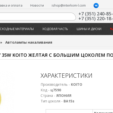
авка и оплата
Новости
ishop@interkom-l.com
+7 (351) 240-85
+7 (351) 220-18
СХОДНЫЕ МАТЕРИАЛЫ
ХОДОВАЯ ЧАСТЬ
ШИНЫ И ДИСКИ
%
»
Автолампы накаливания
V 35W KOITO ЖЕЛТАЯ С БОЛЬШИМ ЦОКОЛЕМ П
ХАРАКТЕРИСТИКИ
Производитель -
KOITO
Код -
ц7590
Страна -
ЯПОНИЯ
Тип цоколя -
ВА15s