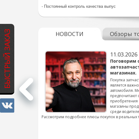
- Постоянный контроль качества выпус
БЫСТРЫЙ ЗАКАЗ
НОВОСТИ
Обзоры т
11.03.2026
варов для
Поговорим 
автозапчас
магазинах.
 для смены шин на
Покупка запчас
является важн
автомобиля. М
подробнее...
предпочитают 
приобретения 
магазины прод
среди водителе
Рассмотрим подробнее плюсы покупок в реальных 