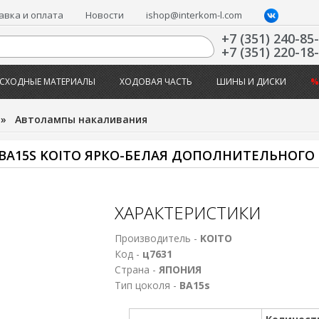
авка и оплата
Новости
ishop@interkom-l.com
+7 (351) 240-85
+7 (351) 220-18
СХОДНЫЕ МАТЕРИАЛЫ
ХОДОВАЯ ЧАСТЬ
ШИНЫ И ДИСКИ
%
»
Автолампы накаливания
 ВА15S KOITO ЯРКО-БЕЛАЯ ДОПОЛНИТЕЛЬНОГ
ХАРАКТЕРИСТИКИ
Производитель -
KOITO
Код -
ц7631
Страна -
ЯПОНИЯ
Тип цоколя -
ВА15s