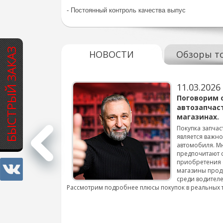
- Постоянный контроль качества выпус
БЫСТРЫЙ ЗАКАЗ
НОВОСТИ
Обзоры т
11.03.2026
варов для
Поговорим 
автозапчас
магазинах.
 для смены шин на
Покупка запчас
является важн
автомобиля. М
подробнее...
предпочитают 
приобретения 
магазины прод
среди водителе
Рассмотрим подробнее плюсы покупок в реальных 