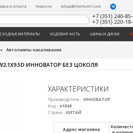
авка и оплата
Новости
ishop@interkom-l.com
+7 (351) 240-85
+7 (351) 220-18
СХОДНЫЕ МАТЕРИАЛЫ
ХОДОВАЯ ЧАСТЬ
ШИНЫ И ДИСКИ
%
»
Автолампы накаливания
2.1X9.5D ИHHОВАТОР БЕЗ ЦОКОЛЯ
ХАРАКТЕРИСТИКИ
Производитель -
ИННОВАТОР
Код -
а1848
Страна -
КИТАЙ
Количест
Адрес магазина
в налич