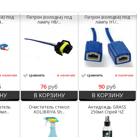
;
ка) под
Патрон (колодка) под
Патрон (колодка) под
..
лампу Н8/...
лампу Н1/...
в наличии
сравнить
в наличии
сравнить
в наличии
б
76
руб
90
руб
НУ
В КОРЗИНУ
В КОРЗИНУ
атель
Очиститель стекол
Антидождь GRASS
мл...
KOLIBRIYA Sh...
250мл Спрей ЧZ