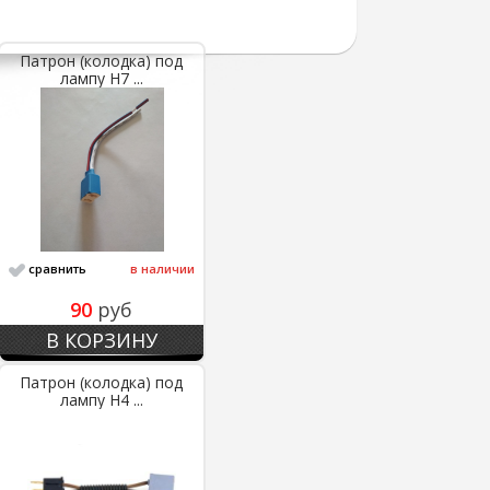
Патрон (колодка) под
лампу Н7 ...
сравнить
в наличии
90
руб
В КОРЗИНУ
Патрон (колодка) под
лампу Н4 ...