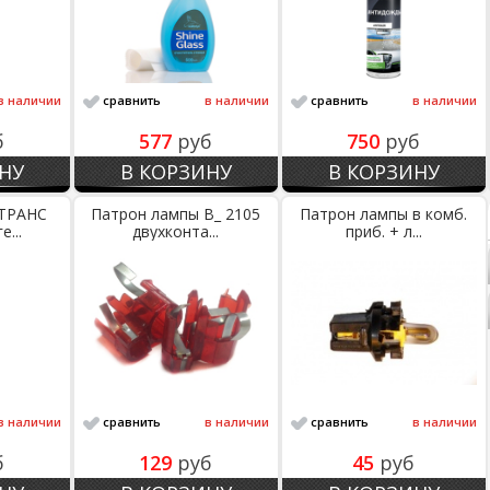
в наличии
сравнить
в наличии
сравнить
в наличии
б
577
руб
750
руб
НУ
В КОРЗИНУ
В КОРЗИНУ
ЛТРАНС
Патрон лампы В_ 2105
Патрон лампы в комб.
е...
двухконта...
приб. + л...
в наличии
сравнить
в наличии
сравнить
в наличии
б
129
руб
45
руб