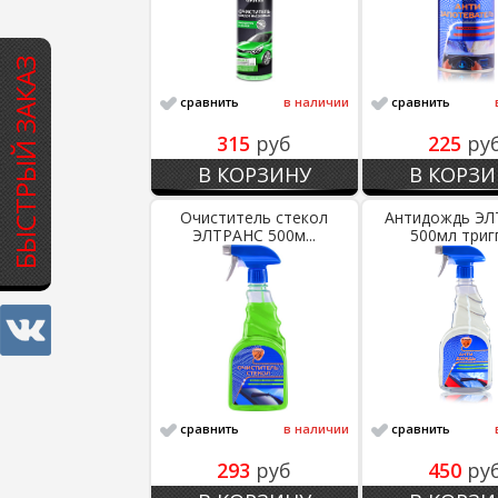
БЫСТРЫЙ ЗАКАЗ
сравнить
в наличии
сравнить
315
руб
225
ру
В КОРЗИНУ
В КОРЗИ
Очиститель стекол
Антидождь Э
ЭЛТРАНС 500м...
500мл тригг
сравнить
в наличии
сравнить
293
руб
450
ру