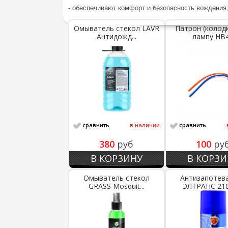
- обеспечивают комфорт и безопасность вождения
Омыватель стекол LAVR
Патрон (колод
Антидожд...
лампу НВ4.
сравнить
в наличии
сравнить
380
руб
100
ру
В КОРЗИНУ
В КОРЗИ
Омыватель стекол
Антизапотев
GRASS Mosquit...
ЭЛТРАНС 210