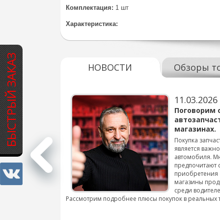
Комплектация:
1 шт
Характеристика:
БЫСТРЫЙ ЗАКАЗ
НОВОСТИ
Обзоры т
11.03.2026
варов для
Поговорим 
автозапчас
магазинах.
 для смены шин на
Покупка запчас
является важн
автомобиля. М
подробнее...
предпочитают 
приобретения 
магазины прод
среди водителе
Рассмотрим подробнее плюсы покупок в реальных 