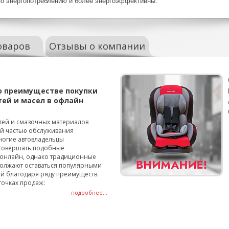
о энергопотреблению и более энергоэффективны.
оваров
Отзывы о компании
о преимуществе покупки
тей и масел в офлайн
тей и смазочных материалов
ой частью обслуживания
ногие автовладельцы
совершать подобные
онлайн, однако традиционные
олжают оставаться популярными
й благодаря ряду преимуществ.
точках продаж:
подробнее...