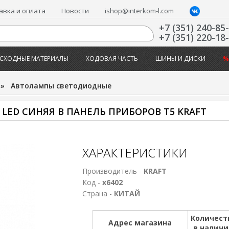
авка и оплата
Новости
ishop@interkom-l.com
+7 (351) 240-85
+7 (351) 220-18
СХОДНЫЕ МАТЕРИАЛЫ
ХОДОВАЯ ЧАСТЬ
ШИНЫ И ДИСКИ
%
»
Автолампы светодиодные
LED СИНЯЯ В ПАНЕЛЬ ПРИБОРОВ T5 KRAFT
ХАРАКТЕРИСТИКИ
Производитель -
KRAFT
Код -
х6402
Страна -
КИТАЙ
Количест
Адрес магазина
в налич