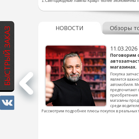
1.Светодиодные лампы Крафт более экономичны п
НОВОСТИ
Обзоры т
БЫСТРЫЙ ЗАКАЗ
11.03.2026
варов для
Поговорим 
автозапчас
магазинах.
 для смены шин на
Покупка запчас
является важн
автомобиля. М
подробнее...
предпочитают 
приобретения 
магазины прод
среди водителе
Рассмотрим подробнее плюсы покупок в реальных 