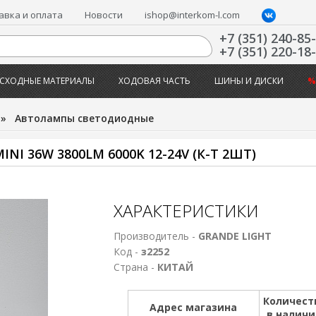
авка и оплата
Новости
ishop@interkom-l.com
+7 (351) 240-85
+7 (351) 220-18
СХОДНЫЕ МАТЕРИАЛЫ
ХОДОВАЯ ЧАСТЬ
ШИНЫ И ДИСКИ
%
»
Автолампы светодиодные
I 36W 3800LM 6000K 12-24V (К-Т 2ШТ)
ХАРАКТЕРИСТИКИ
Производитель -
GRANDE LIGHT
Код -
з2252
Страна -
КИТАЙ
Количест
Адрес магазина
в налич