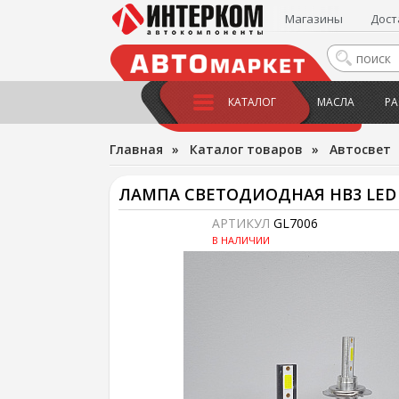
Магазины
Дост
КАТАЛОГ
МАСЛА
РА
Главная
»
Каталог товаров
»
Автосвет
ЛАМПА СВЕТОДИОДНАЯ HB3 LED MI
АРТИКУЛ
GL7006
В НАЛИЧИИ