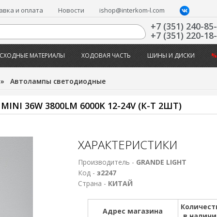
авка и оплата
Новости
ishop@interkom-l.com
+7 (351) 240-85
+7 (351) 220-18
СХОДНЫЕ МАТЕРИАЛЫ
ХОДОВАЯ ЧАСТЬ
ШИНЫ И ДИСКИ
%
»
Автолампы светодиодные
NI 36W 3800LM 6000K 12-24V (К-Т 2ШТ)
ХАРАКТЕРИСТИКИ
Производитель -
GRANDE LIGHT
Код -
з2247
Страна -
КИТАЙ
Количест
Адрес магазина
в налич