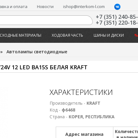
авка и оплата
Новости
ishop@interkom-l.com
+7 (351) 240-85
+7 (351) 220-18
СХОДНЫЕ МАТЕРИАЛЫ
ХОДОВАЯ ЧАСТЬ
ШИНЫ И ДИСКИ
%
»
Автолампы светодиодные
4V 12 LED BA15S БЕЛАЯ KRAFT
ХАРАКТЕРИСТИКИ
Производитель -
KRAFT
Код -
ф6468
Страна -
КОРЕЯ, РЕСПУБЛИКА
Количест
Адрес магазина
в налич