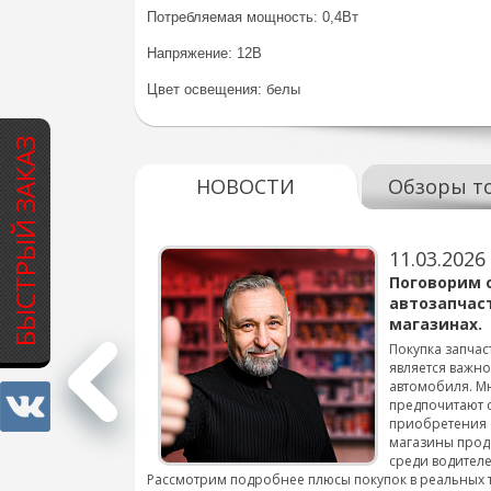
Потребляемая мощность: 0,4Вт
Напряжение: 12В
Цвет освещения: белы
БЫСТРЫЙ ЗАКАЗ
НОВОСТИ
Обзоры т
11.03.2026
варов для
Поговорим 
автозапчас
магазинах.
 для смены шин на
Покупка запчас
является важн
автомобиля. М
подробнее...
предпочитают 
приобретения 
магазины прод
среди водителе
Рассмотрим подробнее плюсы покупок в реальных 