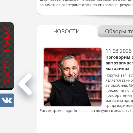
заниматься экспериментами по его замене, резуль
БЫСТРЫЙ ЗАКАЗ
НОВОСТИ
Обзоры т
11.03.2026
варов для
Поговорим 
автозапчас
магазинах.
 для смены шин на
Покупка запчас
является важн
автомобиля. М
подробнее...
предпочитают 
приобретения 
магазины прод
среди водителе
Рассмотрим подробнее плюсы покупок в реальных 