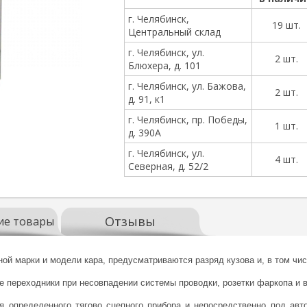
г. Челябинск,
19 шт.
Центральный склад
г. Челябинск, ул.
2 шт.
Блюхера, д. 101
г. Челябинск, ул. Бажова,
2 шт.
д. 91, к1
г. Челябинск, пр. Победы,
1 шт.
д. 390А
г. Челябинск, ул.
4 шт.
Северная, д. 52/2
Отзывы
ие товары
ой марки и модели кара, предусматриваются разряд кузова и, в том чис
 переходники при несовпадении системы проводки, розетки фаркопа и в
я определенного тягово сцепного прибора и непосредственно под авт