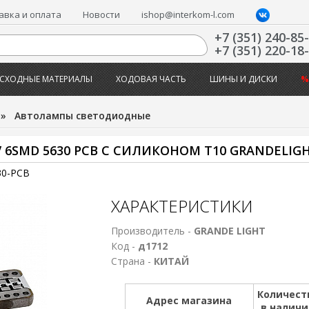
авка и оплата
Новости
ishop@interkom-l.com
+7 (351) 240-85
+7 (351) 220-18
СХОДНЫЕ МАТЕРИАЛЫ
ХОДОВАЯ ЧАСТЬ
ШИНЫ И ДИСКИ
%
»
Автолампы светодиодные
6SMD 5630 РСВ С СИЛИКОНОМ T10 GRANDELIG
30-PCB
ХАРАКТЕРИСТИКИ
Производитель -
GRANDE LIGHT
Код -
д1712
Страна -
КИТАЙ
Количест
Адрес магазина
в налич