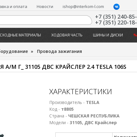
авка и оплата
Новости
ishop@interkom-l.com
+7 (351) 240-85
+7 (351) 220-18
СХОДНЫЕ МАТЕРИАЛЫ
ХОДОВАЯ ЧАСТЬ
ШИНЫ И ДИСКИ
%
борудование
»
Провода зажигания
М Г_ 31105 ДВС КРАЙСЛЕР 2.4 TESLA 106S
ХАРАКТЕРИСТИКИ
Производитель -
TESLA
Код -
т8805
Страна -
ЧЕШСКАЯ РЕСПУБЛИКА
Модели -
31105, ДВС Крайслер