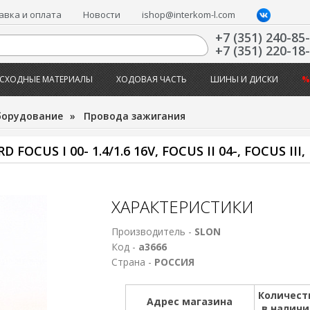
авка и оплата
Новости
ishop@interkom-l.com
+7 (351) 240-85
+7 (351) 220-18
СХОДНЫЕ МАТЕРИАЛЫ
ХОДОВАЯ ЧАСТЬ
ШИНЫ И ДИСКИ
%
борудование
»
Провода зажигания
S I 00- 1.4/1.6 16V, FOCUS II 04-, FOCUS III,
ХАРАКТЕРИСТИКИ
Производитель -
SLON
Код -
а3666
Страна -
РОССИЯ
Количест
Адрес магазина
в налич