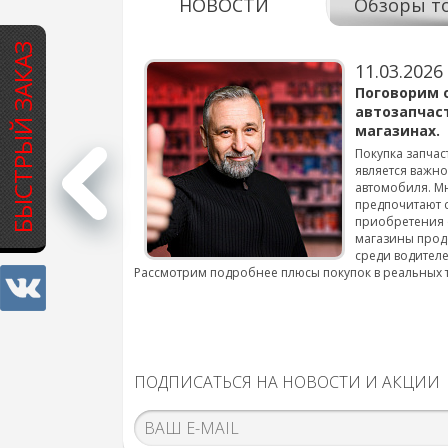
НОВОСТИ
Обзоры т
БЫСТРЫЙ ЗАКАЗ
11.03.2026
варов для
Поговорим 
автозапчас
магазинах.
 для смены шин на
Покупка запчас
является важн
автомобиля. М
подробнее...
предпочитают 
приобретения 
магазины прод
среди водителе
Рассмотрим подробнее плюсы покупок в реальных 
ПОДПИСАТЬСЯ НА НОВОСТИ И АКЦИИ