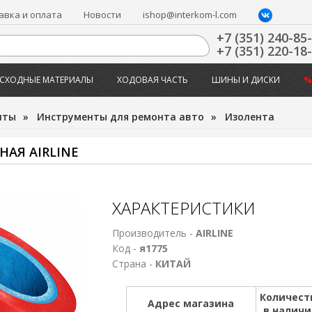
авка и оплата
Новости
ishop@interkom-l.com
+7 (351) 240-85
+7 (351) 220-18
СХОДНЫЕ МАТЕРИАЛЫ
ХОДОВАЯ ЧАСТЬ
ШИНЫ И ДИСКИ
%
нты
»
Инструменты для ремонта авто
»
Изолента
НАЯ AIRLINE
ХАРАКТЕРИСТИКИ
Производитель -
AIRLINE
Код -
я1775
Страна -
КИТАЙ
Количест
Адрес магазина
в налич