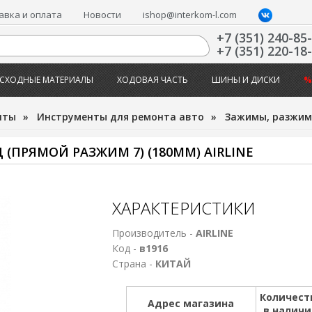
авка и оплата
Новости
ishop@interkom-l.com
+7 (351) 240-85
+7 (351) 220-18
СХОДНЫЕ МАТЕРИАЛЫ
ХОДОВАЯ ЧАСТЬ
ШИНЫ И ДИСКИ
%
нты
»
Инструменты для ремонта авто
»
Зажимы, разжи
ПРЯМОЙ РАЗЖИМ 7) (180ММ) AIRLINE
ХАРАКТЕРИСТИКИ
Производитель -
AIRLINE
Код -
в1916
Страна -
КИТАЙ
Количест
Адрес магазина
в налич