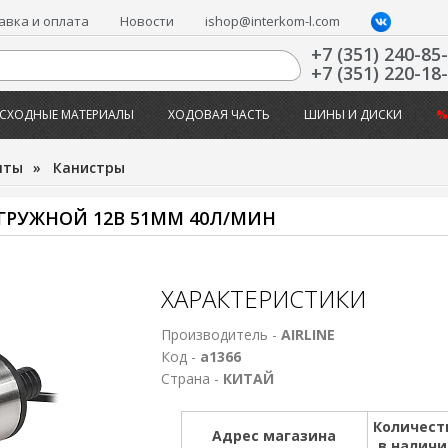
авка и оплата
Новости
ishop@interkom-l.com
+7 (351) 240-85
+7 (351) 220-18
СХОДНЫЕ МАТЕРИАЛЫ
ХОДОВАЯ ЧАСТЬ
ШИНЫ И ДИСКИ
%
нты
»
Канистры
ГРУЖНОЙ 12В 51ММ 40Л/МИН
ХАРАКТЕРИСТИКИ
Производитель -
AIRLINE
Код -
а1366
Страна -
КИТАЙ
Количест
Адрес магазина
в налич