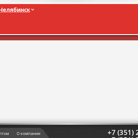
+7 (351) 
птом
О компании