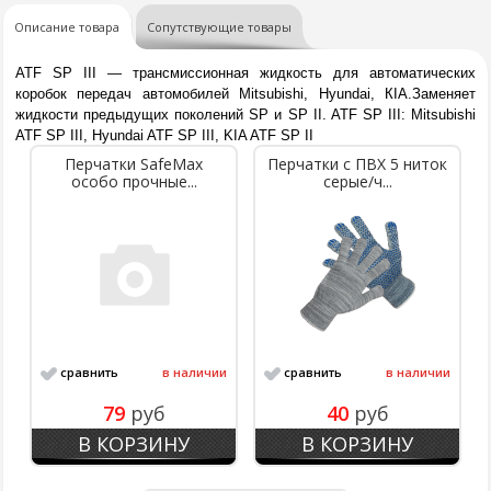
Описание товара
Сопутствующие товары
ATF SP III — трансмиссионная жидкость для автоматических
коробок передач автомобилей Mitsubishi, Hyundai, КIА.
Заменяет
жидкости предыдущих поколений SP и SP II. ATF SP III: Mitsubishi
ATF SP III, Hyundai ATF SP III, KIA ATF SP II
Перчатки SafeMax
Перчатки с ПВХ 5 ниток
особо прочные...
серые/ч...
сравнить
в наличии
сравнить
в наличии
79
руб
40
руб
В КОРЗИНУ
В КОРЗИНУ