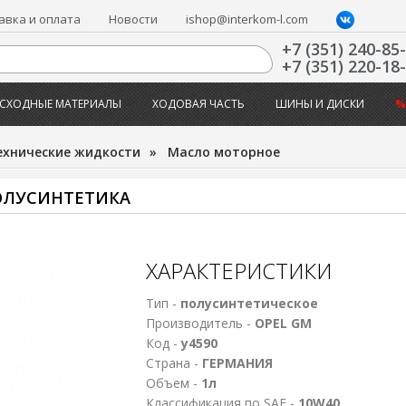
авка и оплата
Новости
ishop@interkom-l.com
+7 (351) 240-85
+7 (351) 220-18
СХОДНЫЕ МАТЕРИАЛЫ
ХОДОВАЯ ЧАСТЬ
ШИНЫ И ДИСКИ
%
ехнические жидкости
»
Масло моторное
ПОЛУСИНТЕТИКА
ХАРАКТЕРИСТИКИ
Тип -
полусинтетическое
Производитель -
OPEL GM
Код -
у4590
Страна -
ГЕРМАНИЯ
Объем -
1л
Классификация по SAE -
10W40