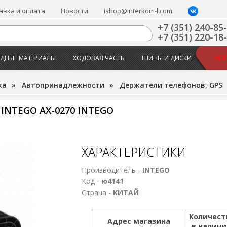
авка и оплата
Новости
ishop@interkom-l.com
+7 (351) 240-85
+7 (351) 220-18
ДНЫЕ МАТЕРИАЛЫ
ХОДОВАЯ ЧАСТЬ
ШИНЫ И ДИСКИ
% 
жа
»
Автопринадлежности
»
Держатели телефонов, GPS
NTEGO AX-0270 INTEGO
ХАРАКТЕРИСТИКИ
Производитель -
INTEGO
Код -
ю4141
Страна -
КИТАЙ
Количест
Адрес магазина
в налич