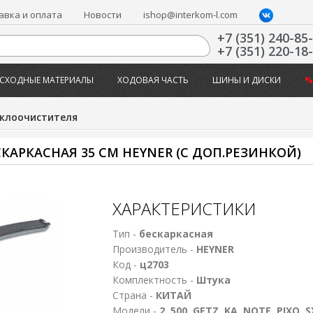
авка и оплата
Новости
ishop@interkom-l.com
+7 (351) 240-85
+7 (351) 220-18
СХОДНЫЕ МАТЕРИАЛЫ
ХОДОВАЯ ЧАСТЬ
ШИНЫ И ДИСКИ
%
клоочистителя
АРКАСНАЯ 35 СМ HEYNER (С ДОП.РЕЗИНКОЙ)
ХАРАКТЕРИСТИКИ
Тип -
бескаркасная
Производитель -
HEYNER
Код -
ц2703
Комплектность -
Штука
Страна -
КИТАЙ
Модели -
2, 500, GETZ, KA, NOTE, PIXO, S