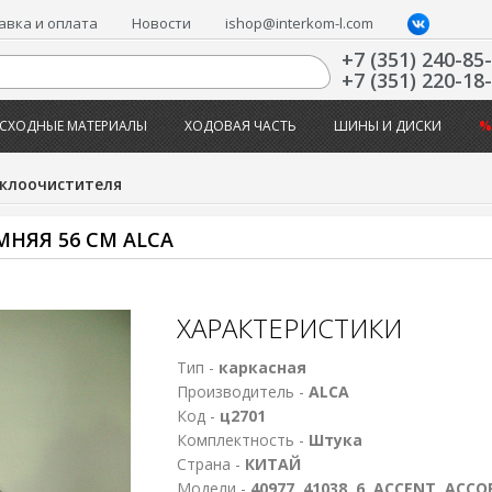
авка и оплата
Новости
ishop@interkom-l.com
+7 (351) 240-85
+7 (351) 220-18
СХОДНЫЕ МАТЕРИАЛЫ
ХОДОВАЯ ЧАСТЬ
ШИНЫ И ДИСКИ
%
клоочистителя
НЯЯ 56 СМ ALCA
ХАРАКТЕРИСТИКИ
Тип -
каркасная
Производитель -
ALCA
Код -
ц2701
Комплектность -
Штука
Страна -
КИТАЙ
Модели -
40977, 41038, 6, ACCENT, ACCO