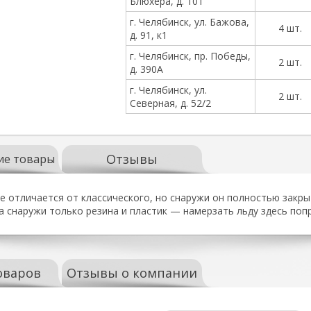
Блюхера, д. 101
г. Челябинск, ул. Бажова,
4 шт.
д. 91, к1
г. Челябинск, пр. Победы,
2 шт.
д. 390А
г. Челябинск, ул.
2 шт.
Северная, д. 52/2
Отзывы
ие товары
е отличается от классического, но снаружи он полностью закр
 снаружи только резина и пластик — намерзать льду здесь попр
оваров
Отзывы о компании