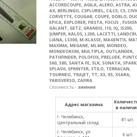
ACCORDCOUPE, AGILA, ALERO, ASTRA, A
AX, BERLINGO, C3PLURIEL, C4,C5, C5, CIVI
CORVETTE, COUGAR, COUPE, DOBLO, DU
EPICA, EXPLORER, FIESTA, FOCUS , FUSION
GALANT, GETZ, GRANDIS, I10, IQ, IS200,
JUMPER, KALOS, L200, LACETTI, LANDCRU
LIANA, LS300, M-KLASSE, MAGENTIS, MAT
MAXIMA, MEGANE, ML400, MONDEO,
MONDEOKOM, MULTIPLA, OUTLANDER,
PATHFINDER, POLOFOX, PRELUDE, PUNTO,
S60, S80, SANTA FE, SLK, SONATA, SPARK
SPLASH, SPRINTER, STILO, TERRACAN,
TOURNEO, TRAJET, TT, X3, X5, XSARA,
YARISVERSO, ZAFIRA
Сезонность -
зимние
Количест
Адрес магазина
в налич
г. Челябинск,
81 шт.
Центральный склад
г. Челябинск, ул.
6 шт.