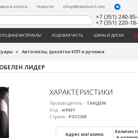
авка и оплата
Новости
ishop@interkom-l.com
+7 (351) 240-85
+7 (351) 220-18
СХОДНЫЕ МАТЕРИАЛЫ
ХОДОВАЯ ЧАСТЬ
ШИНЫ И ДИСКИ
%
суары
»
Авточехлы, рукоятки КПП и ручника
ГОБЕЛЕН ЛИДЕР
ХАРАКТЕРИСТИКИ
Производитель -
ТАНДЕМ
Код -
ю9431
Страна -
РОССИЯ
Количест
Адрес магазина
в налич