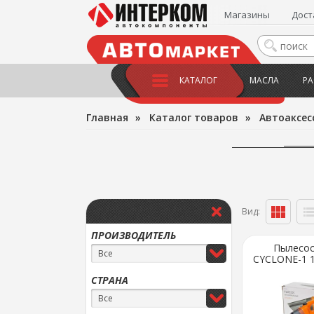
Магазины
Дост
КАТАЛОГ
МАСЛА
РА
Главная
»
Каталог товаров
»
Автоаксес
Вид:
ПРОИЗВОДИТЕЛЬ
Пылесос
Все
CYCLONE-1 12
СТРАНА
Все