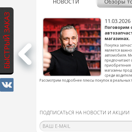
НОВОСТИ
Обзоры т
БЫСТРЫЙ ЗАКАЗ
11.03.2026
варов для
Поговорим 
автозапчас
магазинах.
 для смены шин на
Покупка запчас
является важн
автомобиля. М
подробнее...
предпочитают 
приобретения 
магазины прод
среди водителе
Рассмотрим подробнее плюсы покупок в реальных 
ПОДПИСАТЬСЯ НА НОВОСТИ И АКЦИИ