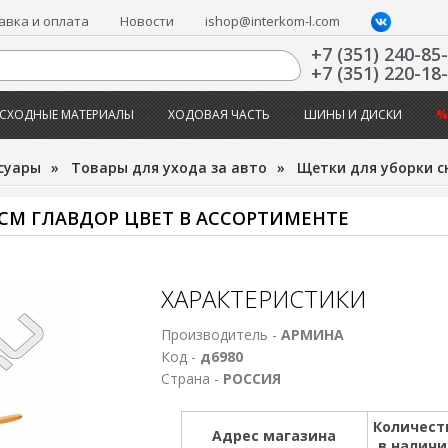
авка и оплата
Новости
ishop@interkom-l.com
+7 (351) 240-85
+7 (351) 220-18
СХОДНЫЕ МАТЕРИАЛЫ
ХОДОВАЯ ЧАСТЬ
ШИНЫ И ДИСКИ
%
суары
»
Товары для ухода за авто
»
Щетки для уборки с
 СМ ГЛАВДОР ЦВЕТ В АССОРТИМЕНТЕ
ХАРАКТЕРИСТИКИ
Производитель -
АРМИНА
Код -
д6980
Страна -
РОССИЯ
Количест
Адрес магазина
в налич