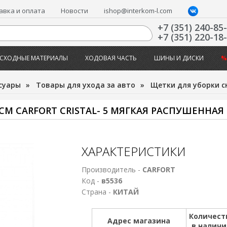
авка и оплата
Новости
ishop@interkom-l.com
+7 (351) 240-85
+7 (351) 220-18
СХОДНЫЕ МАТЕРИАЛЫ
ХОДОВАЯ ЧАСТЬ
ШИНЫ И ДИСКИ
%
суары
»
Товары для ухода за авто
»
Щетки для уборки с
 СМ CARFORT CRISTAL- 5 МЯГКАЯ РАСПУШЕННА
ХАРАКТЕРИСТИКИ
Производитель -
CARFORT
Код -
в5536
Страна -
КИТАЙ
Количест
Адрес магазина
в налич