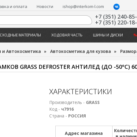
авка и оплата
Новости
ishop@interkom-l.com
+7 (351) 240-85
+7 (351) 220-18
СХОДНЫЕ МАТЕРИАЛЫ
ХОДОВАЯ ЧАСТЬ
ШИНЫ И ДИСКИ
%
 и Автокосметика
»
Автокосметика для кузова
»
Размор
КОВ GRASS DEFROSTER АНТИЛЕД (ДО -50°С) 6
ХАРАКТЕРИСТИКИ
Производитель -
GRASS
Код -
ч7916
Страна -
РОССИЯ
Количест
Адрес магазина
в налич