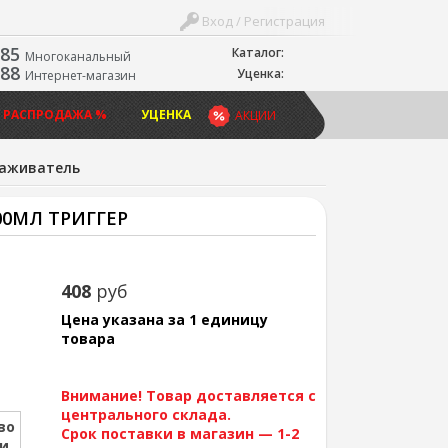
Вход / Регистрация
-85
Каталог:
Многоканальный
-88
Уценка:
Интернет-магазин
 РАСПРОДАЖА %
УЦЕНКА
АКЦИИ
аживатель
00МЛ ТРИГГЕР
408
руб
Цена указана за 1 единицу
товара
Внимание! Товар доставляется с
центрального склада.
во
Срок поставки в магазин — 1-2
ии