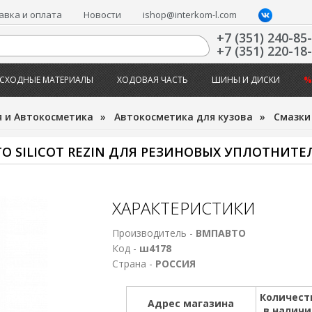
авка и оплата
Новости
ishop@interkom-l.com
+7 (351) 240-85
+7 (351) 220-18
СХОДНЫЕ МАТЕРИАЛЫ
ХОДОВАЯ ЧАСТЬ
ШИНЫ И ДИСКИ
%
 и Автокосметика
»
Автокосметика для кузова
»
Смазки
 SILICOT REZIN ДЛЯ РЕЗИНОВЫХ УПЛОТНИТЕЛ
ХАРАКТЕРИСТИКИ
Производитель -
ВМПАВТО
Код -
ш4178
Страна -
РОССИЯ
Количест
Адрес магазина
в налич