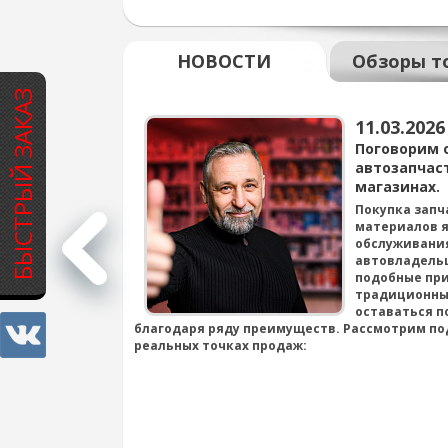
НОВОСТИ
Обзоры т
БЫСТРЫЙ ЗАКАЗ
11.03.2026
варов для
Поговорим 
автозапчас
магазинах.
всё для смены
Покупка запч
материалов я
обслуживания
подробнее...
автовладель
подобные при
традиционны
оставаться п
благодаря ряду преимуществ. Рассмотрим по
реальных точках продаж: