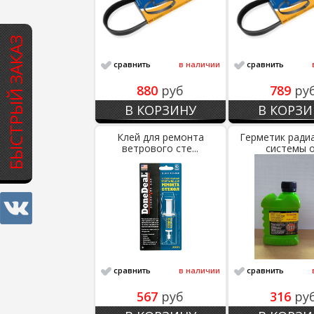
БЫСТРЫЙ ЗАКАЗ
сравнить
в наличии
сравнить
880
руб
789
ру
В КОРЗИНУ
В КОРЗИ
Клей для ремонта
Герметик ради
ветрового сте...
системы о.
сравнить
в наличии
сравнить
567
руб
316
ру