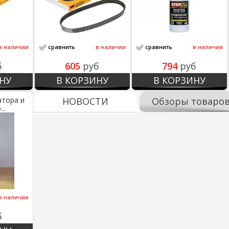
в наличии
сравнить
в наличии
сравнить
в наличии
б
605
руб
794
руб
НУ
В КОРЗИНУ
В КОРЗИНУ
атора и
НОВОСТИ
Обзоры товаро
..
в наличии
б