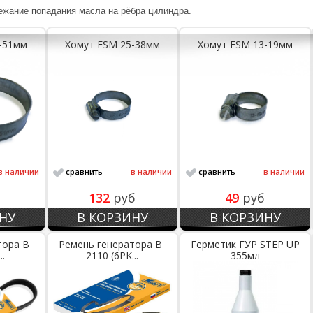
ежание попадания масла на рёбра цилиндра.
-51мм
Хомут ESM 25-38мм
Хомут ESM 13-19мм
в наличии
сравнить
в наличии
сравнить
в наличии
132
руб
49
руб
НУ
В КОРЗИНУ
В КОРЗИНУ
тора В_
Ремень генератора В_
Герметик ГУР STEP UP
..
2110 (6PK...
355мл