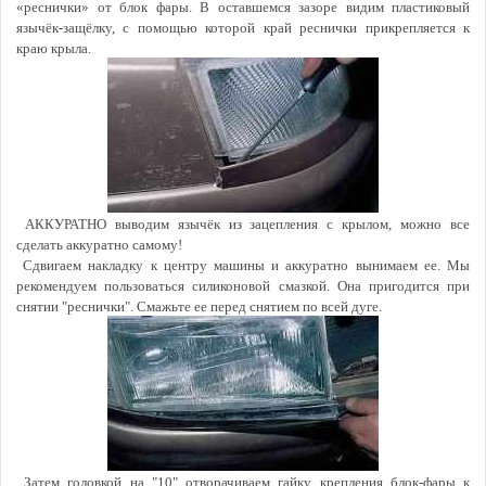
«реснички» от блок фары. В оставшемся зазоре видим плаcтиковый
язычёк-защёлку, с помощью которой край реснички прикрепляется к
краю крыла.
АККУРАТНО выводим язычёк из зацепления с крылом, можно все
сделать аккуратно самому!
Сдвигаем накладку к центру машины и аккуратно вынимаем ее. Мы
рекомендуем пользоваться силиконовой смазкой. Она пригодится при
снятии "реснички". Смажьте ее перед снятием по всей дуге.
Затем головкой на "10" отворачиваем гайку крепления блок-фары к