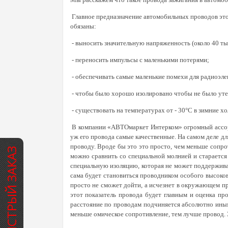
Главное предназначение автомобильных проводов это
обязаны:
- выносить значительную напряженность (около 40 ты
- переносить импульсы с маленькими потерями;
- обеспечивать самые маленькие помехи для радиоэл
- чтобы было хорошо изолировано чтобы не было уте
- существовать на температурах от - 30°С в зимние хол
В компании «АВТОмаркет Интерком» огромный ассорти
уж его провода самые качественные. На самом деле 
проводу. Вроде бы это это просто, чем меньше сопрот
БЫСТРЫЙ ЗАКАЗ
можно сравнить со специальной молнией и старается
специальную изоляцию, которая не может поддержива
сама будет становиться проводником особого высоков
просто не сможет дойти, а исчезнет в окружающем пр
этот показатель провода будет главным и оценка п
расстояние по проводам подчиняется абсолютно иным
меньше омическое сопротивление, тем лучше провод.