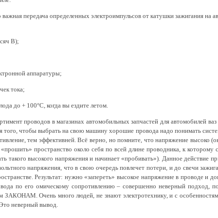
 важная передача определенных электроимпульсов от катушки зажигания на ав
сяч В);
ектронной аппаратуры;
чек тока;
ода до + 100°С, когда вы ездите летом.
мент проводов в магазинах автомобильных запчастей для автомобилей ваз 
для того, чтобы выбрать на свою машину хорошие провода надо понимать сист
ивление, тем эффективней. Всё верно, но помните, что напряжение высоко (о
 «прошить» пространство около себя по всей длине проводника, к которому 
ть такого высокого напряжения и начинает «пробивать»). Данное действие пр
ольтного напряжения, что в свою очередь повлечет потери, и до свечи зажи
остранстве. Результат: нужно «запереть» высокое напряжение в проводе и д
ровода по его омическому сопротивлению – совершенно неверный подход, по
 ЗАКОНАМ. Очень много людей, не знают электротехнику, и с особенностям
 Это неверный вывод.