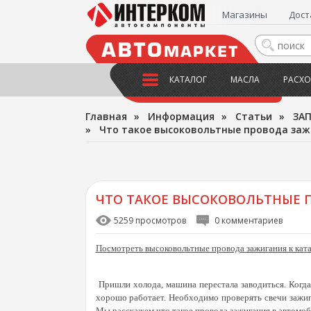
Магазины
Дост
КАТАЛОГ
МАСЛА
РАСХО
Главная
»
Информация
»
Статьи
»
ЗА
»
Что такое высоковольтные провода заж
ЧТО ТАКОЕ ВЫСОКОВОЛЬТНЫЕ 
5259 просмотров
0 комментариев
Посмотреть высоковольтные провода зажигания к ката
Пришли холода, машина перестала заводиться. Когда 
хорошо работает. Необходимо проверять свечи зажиган
Мы расскажем что такое провода зажигания в автомоб