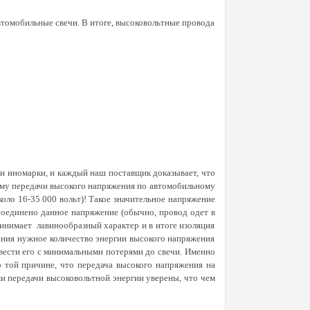
томобильные свечи. В итоге, высоковольтные провода
и иномарки, и каждый наш поставщик доказывает, что
ему передачи высокого напряжения по автомобильному
коло 16-35 000 вольт)! Такое значительное напряжение
соединено данное напряжение (обычно, провод одет в
инимает лавинообразный характер и в итоге изоляция
гания нужное количество энергии высокого напряжения
овести его с минимальными потерями до свечи. Именно
 той причине, что передача высокого напряжения на
и передачи высоковольтной энергии уверены, что чем