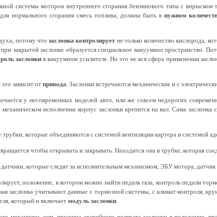
скной системы моторов внутреннего сгорания бензинового типа с впрыском т
 для нормального сгорания смесь топлива, должна быть в
нужном количест
здуха, потому что
заслонка контролирует
не только количество кислорода, кот
а при закрытой заслонке образуется специальное вакуумное пространство. Пот
т
роль заслонки
в вакуумном усилителе. Но это не вся сфера применения засл
 это зависит от
привода
. Заслонки встречаются механические и с электрическ
ечается у несовременных моделей авто, или же совсем недорогих современны
механическом исполнении корпус заслонки крепится на вал. Сама заслонка 
 трубки, которые объединяются с системой вентиляции картера и системой ад
я вращается чтобы открывать и закрывать. Находится она в трубке, которая со
датчики, которые следят за исполнительным механизмом, ЭБУ мотора, датчик 
олирует, положение, в котором можно найти педаль газа, контроль педали торм
ая заслонка учитывают данные с тормозной системы, с климат-контроля, круи
еля, который и включает
модуль заслонки
.
ого механизма, есть пружина аварийного возврата заслонки в положение, пр