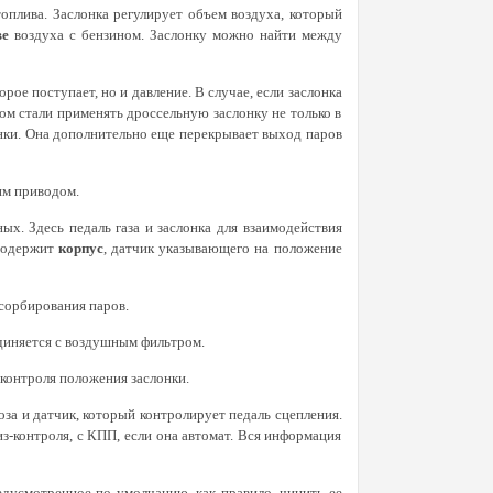
оплива. Заслонка регулирует объем воздуха, который
ве
воздуха с бензином. Заслонку можно найти между
орое поступает, но и давление. В случае, если заслонка
ом стали применять дроссельную заслонку не только в
онки. Она дополнительно еще перекрывает выход паров
им приводом.
х. Здесь педаль газа и заслонка для взаимодействия
содержит
корпус
, датчик указывающего на положение
сорбирования паров.
единяется с воздушным фильтром.
контроля положения заслонки.
оза и датчик, который контролирует педаль сцепления.
з-контроля, с КПП, если она автомат. Вся информация
едусмотренное по умолчанию, как правило, чинить ее