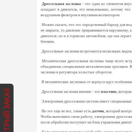
Дроссельная заслонка
- это одна из элементов впу
попадает в двигатель, это немаловажно, потому что
воздушным фильтром и впускным коллектором.
Можно сказать, что это определенный барьер для во
не закрыта, то давление приравнивается наружному, 
двигателе, но и в тормозах автомобиля, где она играе
бензина.
Дроссельные заслонки встречаются нескольких видов,
Механическая дроссельная заслонка чаще всего встр
объединены специальным металлическим тросиком. В 
заслонки и регулятора холостых оборотов.
В механических заслонках от корпуса идут особенные
БЫСТРЫЙ ЗАКАЗ
Дроссельная заслонка внешне - это
пластина
, котора
Электронная дроссельная система имеет специальные 
Но это еще не все, также есть
датчик
, который контр
Чтобы выполнять свою работу, электронная дроссельн
после обработки поступает на блок управления двигат
Если случается поломка какой-либо части дроссельн