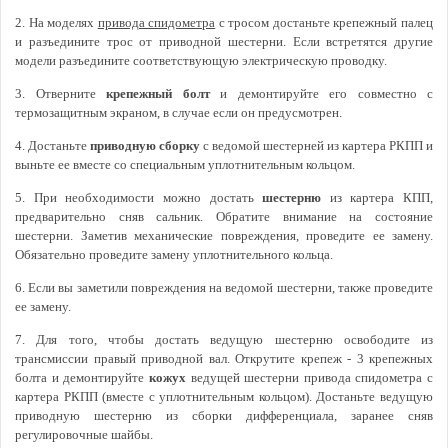
2. На моделях
привода спидометра
с тросом достаньте крепежный палец
и разъедините трос от приводной шестерни. Если встретятся другие
модели разъедините соответствующую электрическую проводку.
3. Отверните
крепежный болт
и демонтируйте его совместно с
термозащитным экраном, в случае если он предусмотрен.
4. Достаньте
приводную сборку
с ведомой шестерней из картера РКПП и
выньте ее вместе со специальным уплотнительным кольцом.
5. При необходимости можно достать
шестерню
из картера КПП,
предварительно сняв сальник. Обратите внимание на состояние
шестерни. Заметив механические повреждения, проведите ее замену.
Обязательно проведите замену уплотнительного кольца.
6. Если вы заметили повреждения на ведомой шестерни, также проведите
ее замену.
7. Для того, чтобы достать ведущую шестерню освободите из
трансмиссии правый приводной вал. Открутите крепеж - 3 крепежных
болта и демонтируйте
кожух
ведущей шестерни привода спидометра с
картера РКПП (вместе с уплотнительным кольцом). Достаньте ведущую
приводную шестерню из сборки дифференциала, заранее сняв
регулировочные шайбы.