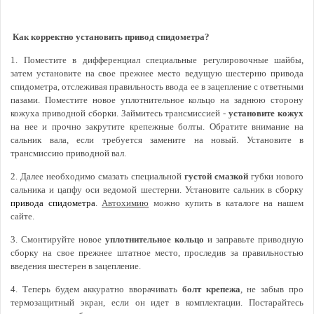
Как корректно установить привод спидометра?
1. Поместите в дифференциал специальные регулировочные шайбы,
затем установите на свое прежнее место ведущую шестерню привода
спидометра, отслеживая правильность ввода ее в зацепление с ответными
пазами. Поместите новое уплотнительное кольцо на заднюю сторону
кожуха приводной сборки. Займитесь трансмиссией -
установите кожух
на нее и прочно закрутите крепежные болты. Обратите внимание на
сальник вала, если требуется замените на новый. Установите в
трансмиссию приводной вал.
2. Далее необходимо смазать специальной
густой смазкой
губки нового
сальника и цапфу оси ведомой шестерни. Установите сальник в сборку
привода спидометра
.
Автохимию
можно купить в каталоге на нашем
сайте.
3. Смонтируйте новое
уплотнительное кольцо
и заправьте приводную
сборку на свое прежнее штатное место, проследив за правильностью
введения шестерен в зацепление.
4. Теперь будем аккуратно вворачивать
болт крепежа
, не забыв про
термозащитный экран, если он идет в комплектации. Постарайтесь