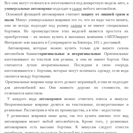
Все они могут отличатся и изготовляются под конкретную модель авто, а
универсальные автоковрики
подходят в
салон
любого автомобиля.
Основной функцией автоковриков считают
защиту от лишней грязи и
пыли
. Минус универсальных ковриков это то, что их надо часто менять,
они не всегда подходят под размер
салона
и не имеют специальных
бортиков. Но преимуществом этих моделей является простота их
приобретения – их можно купить в магазинах компании «АВТОмаркет
Интерком» или заказать в Супермаркете на Блюхера, 101 с доставкой.
Автоковрики, которые можно купить только для вашего салона
автомобиля бывают
оригинальные и неоригинальные
. Оригинальные
изготавливают из текстиля или резины, и они не имеют бортов. Они
считаются лучше неоригинальных. Последние в свою очередь
изготавливаются с бортами, которые могут испачкать одежду, если вода
скопится между бортиками.
Оригинальные коврики чаще всего делают заграницей, и они не подходят
для автомобилей ваз. Они намного дороже по стоимости, но
отличаются
качеством.
У каждого вида
автоковриков
можно отметить плюсы и минусы.
Неоригинальные коврики делятся на текстильные, полиуретановые и
резиновые. Рассмотрим в чём их преимущества, а в чём – недостатки.
У резиновых ковриков ниже цена, так что купить именно этот вид
автоковриков может любой автолюбитель. Кроме того, у резиновых
автоковриков есть высокие бортики. К минусам следует отнести
негибкость, ломкость на холоде, большой вес и неприятные запахи.