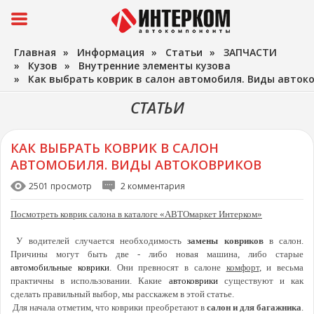
Главная
»
Информация
»
Статьи
»
ЗАПЧАСТИ
»
Кузов
»
Внутренние элементы кузова
»
Как выбрать коврик в салон автомобиля. Виды авток
СТАТЬИ
КАК ВЫБРАТЬ КОВРИК В САЛОН
АВТОМОБИЛЯ. ВИДЫ АВТОКОВРИКОВ
2501 просмотр
2 комментария
Посмотреть коврик салона в каталоге «АВТОмаркет Интерком»
У водителей случается необходимость
замены ковриков
в салон.
Причины могут быть две - либо новая машина, либо старые
автомобильные коврики
. Они превносят в салоне
комфорт
, и весьма
практичны в использовании. Какие
автоковрики
существуют и как
сделать правильный выбор, мы расскажем в этой статье.
Для начала отметим, что коврики преобретают в
салон и для багажника
.