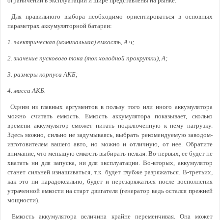
ограничений в эксплуатации и шире представлены на рынке.
Для правильного выбора необходимо ориентироваться в основных
параметрах аккумуляторной батареи:
1. электрическая (номинальная) емкость, А∙ч;
2. значение пускового тока (ток холодной прокрутки), А;
3. размеры корпуса АКБ;
4. масса АКБ.
Одним из главных аргументов в пользу того или иного аккумулятора
можно считать емкость. Емкость аккумулятора показывает, сколько
времени аккумулятор сможет питать подключенную к нему нагрузку.
Здесь можно, сильно не задумываясь, выбрать рекомендуемую заводом-
изготовителем вашего авто, но можно и отличную, от нее. Обратите
внимание, что меньшую емкость выбирать нельзя. Во-первых, ее будет не
хватать ни для запуска, ни для эксплуатации. Во-вторых, аккумулятор
станет сильней изнашиваться, т.к. будет глубже разряжаться. В-третьих,
как это ни парадоксально, будет и перезаряжаться после восполнения
утраченной емкости на старт двигателя (генератор ведь остался прежней
мощности).
Емкость аккумулятора величина крайне переменчивая. Она может