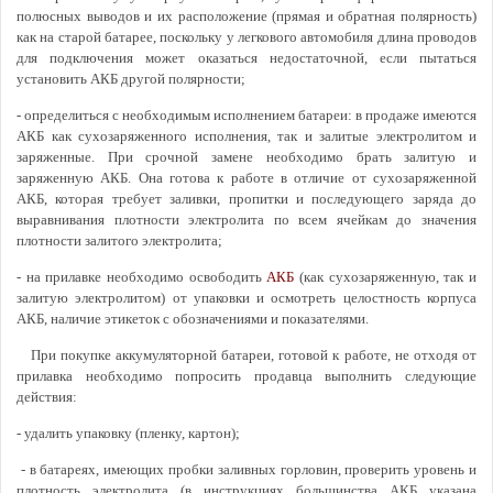
полюсных выводов и их расположение (прямая и обратная полярность)
как на старой батарее, поскольку у легкового автомобиля длина проводов
для подключения может оказаться недостаточной, если пытаться
установить АКБ другой полярности;
- определиться с необходимым исполнением батареи: в продаже имеются
АКБ как сухозаряженного исполнения, так и залитые электролитом и
заряженные. При срочной замене необходимо брать залитую и
заряженную АКБ. Она готова к работе в отличие от сухозаряженной
АКБ, которая требует заливки, пропитки и последующего заряда до
выравнивания плотности электролита по всем ячейкам до значения
плотности залитого электролита;
- на прилавке необходимо освободить
АКБ
(как сухозаряженную, так и
залитую электролитом) от упаковки и осмотреть целостность корпуса
АКБ, наличие этикеток с обозначениями и показателями.
При покупке аккумуляторной батареи, готовой к работе, не отходя от
прилавка необходимо попросить продавца выполнить следующие
действия:
- удалить упаковку (пленку, картон);
- в батареях, имеющих пробки заливных горловин, проверить уровень и
плотность электролита (в инструкциях большинства АКБ указана