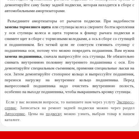
демонтируйте саму балку задней подвески, которая находится в сборе с
автомобильными амортизаторами.
Разъедините амортизаторы от рычагов подвески. При надобности
замены тормозного щита
или ступицы колеса сверните болты крепления
у оси ступицы колеса и щита тормоза к фланцу рычага подвески и
снимите щит в сборе с тормозными колодками, а ось в сборе со ступицей
и подшипником. Без четкой цели не советуем стягивать ступицу с
подшипника оси, потому что можно повредить подшипник. Вам нужна
замена подшипника
, сначала выпрессуйте ось ступицы. Не обязательно
снимать внутреннюю половину внутреннего подшипника с оси. Его
демонтируйте специальным съемником, применяя специальные лыски на
оси. Затем демонтируйте стопорное кольцо и выпрессуйте подшипник,
перенося нагрузку на внутреннее кольцо подшипника. Перед
выпрессовкой подшипника надо очистить внутреннюю полость,
особенно на выходе подшипника, чтобы выкрашивать кромку ступицы.
Если у вас возникли вопросы, то напишите нам через услугу
Экспресс-
сервис
. Записаться на ремонт задней подвески можно через раздел
Автосервис
. Цены на
подвеску
можно узнать, выбрав товар в нашем
каталоге.