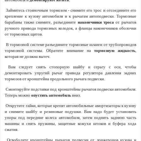
Займитесь стояночным тормозом - снимите его трос и
отсоедините его
крепление к кузову автомобиля и к рычагам автоподвески. Тормозные
барабаны также снимите, разъедините
наконечники троса
от рычагов
ручного привода тормозных колодок, а фланцы наконечников оболочки
от тормозных щитов.
В тормозной системе разъедините тормозные шланги от трубопроводов
тормозной системы. Обратите внимание на
тормозную жидкость
,
которая не должна вытеч.
Вам следует снять стопорную шайбу и серьгу с оси, чтобы
демонтировать упругий рычаг привода регулятора давления задних
тормозов от кронштейна продольного рычага подвески.
Смонтируйте подставки под кронштейны рычагов подвески автомобиля.
Теперь можно
опустить автомобиль
вниз.
Открутите гайки, которые крепят автомобильные амортизаторы к кузову
и снимите шайбу и резиновые подушки. Вам надо будет установить
упоры под передние колеса автомобиля, затем поднять заднюю часть
машины и снять пружины, защитные кожухи штоков и буфера хода
сжатия.
Освободите кронштейны рычагов подвески от лонжеронов кузова и