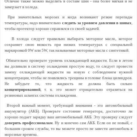
Отличие также можно выделить в составе шин - она более мягкая и не
замерзает в холода.
При значительных морозах и когда возникают резкие перепады
температуры, надо внимательно
следить за уровнем давления в шинах
,
чтобы протектор хорошо справлялся со своей задачей.
В холода следует правильно выбирать моторное масло, которое
сохраняет свою вязкость при низких температурах с специальной
маркировкой 0W или 5W, так называемые моторные масла с синтетикой.
Обязательно проверьте уровень охлаждающей жидкости. Если в летом
вы доливали в систему охлаждения простую воду, то следует провести
замену охлаждающей жидкости на новую с соблюдением нужной
концентрации, чтобы не появлялись трещины в головке блока цилиндров.
Не забудьте то, что жидкость не должна быть сильно
концентрированной
, т. к. это может отрицательно отразиться на
резиновых шлангах системы охлаждения.
Второй важный момент, требующий внимания - это автомобильный
аккумулятор (АКБ). Проверьте состояние генератора, достаточно ли
хорошо подает зарядку ваш автомобильный АКБ. Эту проверку следует
доверить профессионалам
. Ну и конечно сам АКБ. Если он не новый, с
большим сроком службы, то вы можете просто не завести автомобиль в
морозные времена.