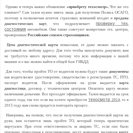
Однако и теперь важно объявление
«приобрету техосмотр».
Что же это
означает? Сам талон нужно иметь лишь для получения Полиса ОСАГО,
поэтому в полномочия агентов страховых компаний входит и
продажа
проверку тех.
диагностических карт
, что подразумевает
состояния
автомобиля. Они также советуют конкретные тех. центры,
проверенные
Российским союзом страховщиков.
Цена диагностической карты
невысокая, ее даже можно заказать с
доставкой по любому адресу. Для того чтобы заполучить документ, вам
не требуется много времени, потому что всю информация о вашей
машине и о вас можно найти в общей базе ГИБДД.
Для того, чтобы пройти ТО от водителя нужны будут такие
документы
как водительское удостоверение, свидетельство о регистрации ТС, ПТО,
паспорт водителя. После оформления на руки выдается
карта
диагностики
, договор с техническим центром. Оплатить карту можно
наличными деньгами. Все проходит официально. Талон выдается на срок
техосмотр
одного года, так что если вы хотите приобрести
2014
, то в
2015 году вам снова придется повторить процесс.
Наверняка, вы поняли, что после получения диагностической карты на
руки, вам останется лишь пройти ТО, который теперь практически
виртуален. При этом ответственность за аварию ТС, если оно было
признано пригодным к передвижению, несет компания, выдавшая
карту