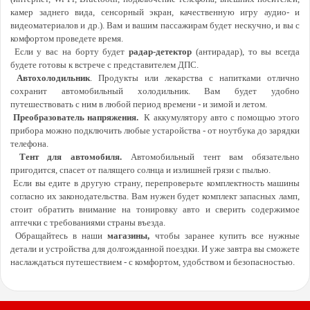
камер заднего вида, сенсорный экран, качественную игру аудио- и
видеоматериалов и др.). Вам и вашим пассажирам будет нескучно, и вы с
комфортом проведете время.
Если у вас на борту будет
радар-детектор
(антирадар), то вы всегда
будете готовы к встрече с представителем ДПС.
Автохолодильник
. Продукты или лекарства с напитками отлично
сохранит автомобильный холодильник. Вам будет удобно
путешествовать с ним в любой период времени - и зимой и летом.
Преобразователь напряжения.
К аккумулятору авто с помощью этого
прибора можно подключить любые устаройства - от ноутбука до зарядки
телефона.
Тент для автомобиля.
Автомобильный тент вам обязательно
пригодится, спасет от палящего солнца и излишней грязи с пылью.
Если вы едите в другую страну, перепроверьте комплектность машины
согласно их законодательства. Вам нужен будет комплект запасных ламп,
стоит обратить внимание на тонировку авто и сверить содержимое
аптечки с требованиями страны въезда.
Обращайтесь в наши
магазины,
чтобы заранее купить все нужные
детали и устройства для долгожданной поездки. И уже завтра вы сможете
наслаждаться путешествием - с комфортом, удобством и безопасностью.