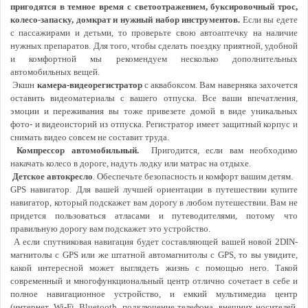
пригодятся в темное время с светоотражением, буксировочный трос,
колесо-запаску, домкрат и нужный набор инструментов.
Если вы едете
с пассажирами и детьми, то проверьте свою автоаптечку на наличие
нужных препаратов. Для того, чтобы сделать поездку приятной, удобной
и комфортной мы рекомендуем несколько дополнительных
автомобильных вещей.
Экшн
камера-видеорегистратор
с аквабоксом. Вам наверняка захочется
оставить видеоматериалы с вашего отпуска. Все ваши впечатления,
эмоции и переживания вы тоже привезете домой в виде уникальных
фото- и видеоисторий из отпуска. Регистратор имеет защитный корпус и
снимать видео совсем не составит труда.
Компрессор автомобильный.
Пригодится, если вам необходимо
накачать колесо в дороге, надуть лодку или матрас на отдыхе.
Детское автокресло
. Обеспечьте безопасность и комфорт вашим детям.
GPS навигатор. Для вашей лучшей ориентации в путешествии купите
навигатор, который подскажет вам дорогу в любом путешествии. Вам не
придется пользоваться атласами и путеводителями, потому что
правильную дорогу вам подскажет это устройство.
А если спутниковая навигация будет составляющей вашей новой 2DIN-
магнитолы с GPS или же штатной автомагнитолы с GPS, то вы увидите,
какой интересной может выглядеть жизнь с помощью него. Такой
современный и многофункциональный центр отлично сочетает в себе и
полное навигационное устройство, и емкий мультимедиа центр
(интернет, Wi-Fi, Bluetooth, подключение телефона, внешних носителей,