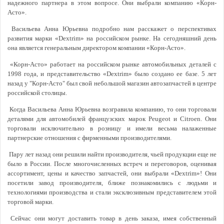
надежного партнера в этом вопросе. Они выбрали компанию «Корн-
Асто».
Васильева Анна Юрьевна подробно нам расскажет о перспективах
развития марки «Dextrim» на российском рынке. На сегодняшний день
она является генеральным директором компании «Корн-Асто».
«Корн-Асто» работает на российском рынке автомобильных деталей с
1998 года, и представительство «Dextrim» было создано ее базе. 5 лет
назад у "Корн-Асто" был свой небольшой магазин автозапчастей в центре
российской столицы.
Когда Васильева Анна Юрьевна возгравила компанию, то они торговали
деталями для автомобилей французских марок Peugeot и Citroen. Они
торговали исключительно в розницу и имели весьма налаженные
партнерские отношения с фирменными производителями.
Пару лет назад они решили найти производителя, чьей продукции еще не
было в России. После многочисленных встреч и переговоров, оценивая
ассортимент, цены и качество запчастей, они выбрали «Dextrim»! Они
посетили завод производителя, ближе познакомились с людьми и
технологиями производства и стали эксклюзивным представителем этой
торговой марки.
Сейчас они могут доставить товар в день заказа, имея собственный