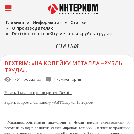
Главная
»
Информация
»
Статьи
»
О производителях
»
Dextrim: «на копейку металла –рубль труда».
СТАТЬИ
DEXTRIM: «НА КОПЕЙКУ МЕТАЛЛА –РУБЛЬ
ТРУДА».
1764 просмотра
4 комментария
Узнать больше о производителе
Dextrim
Задать вопрос специалисту «АВТОмаркет Интерком»
Машиностроительная индустрия в Чехии внесла значительный и
весомый вклад в развитие самой мировой техники. Отличные традиции
тех, кто производит технику в этой стране, и работают по принципу «на