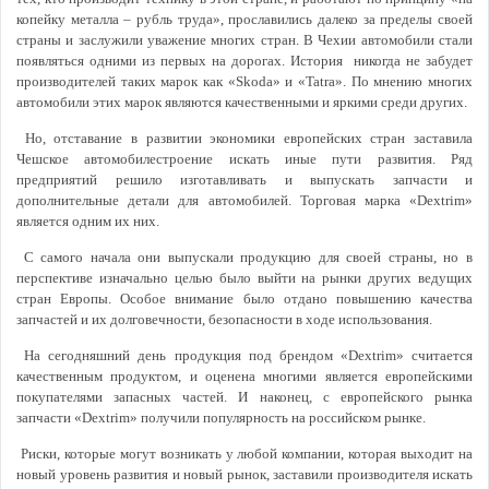
копейку металла – рубль труда», прославились далеко за пределы своей
страны и заслужили уважение многих стран. В Чехии автомобили стали
появляться одними из первых на дорогах. История никогда не забудет
производителей таких марок как «Skoda» и «Tatra». По мнению многих
автомобили этих марок являются качественными и яркими среди других.
Но, отставание в развитии экономики европейских стран заставила
Чешское автомобилестроение искать иные пути развития. Ряд
предприятий решило изготавливать и выпускать запчасти и
дополнительные детали для автомобилей. Торговая марка «Dextrim»
является одним их них.
С самого начала они выпускали продукцию для своей страны, но в
перспективе изначально целью было выйти на рынки других ведущих
стран Европы. Особое внимание было отдано повышению качества
запчастей и их долговечности, безопасности в ходе использования.
На сегодняшний день продукция под брендом «Dextrim» считается
качественным продуктом, и оценена многими является европейскими
покупателями запасных частей. И наконец, с европейского рынка
запчасти «Dextrim» получили популярность на российском рынке.
Риски, которые могут возникать у любой компании, которая выходит на
новый уровень развития и новый рынок, заставили производителя искать