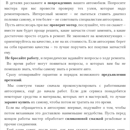
В деталях расскажите
о повреждениях
вашего автомобиля. Попросите
мастера при вас провести проверку тех узлов, которые надо
ремонтировать. Интересный момент – не пытаться ставить диагноз
поломки самому, и тем более – не советовать специалистам автосервиса.
Пусть автослесарь при вас
проверит мотор
, послушайте, что он скажет –
вместе вам будет проще решить, какие запчасти стоит заменять, а какие
достаточно просто отдать в ремонт. Не экономьте на комплектующих –
ориентируйтесь на качество, а не на их стоимость. Если автосервис берет
на себя гарантию качества – то лучше поручить все покупки запчастей
ему.
Не бросайте работу
, и периодически задавайте вопросы о ходе ремонта.
Во время работ могут появиться вопросы, о которых вам бы не
помешало знать, чтобы самому знать о ремонте авто.
Сразу оговаривайте гарантии и порядок возможного
предъявления
претензий
.
Мы советуем также сначала проконсультировать с работниками
автосервиса, ещё до начала работ. Если для сервиса понадобятся
некоторые средства и материалы, которых нет в мастерской, то лучше
заранее купить
их самому, чтобы потом не тратить на это время.
Если вы обращаетесь в автосервис впервые, подумайте о том, чтобы
потом механикам это доставляло наименьшие неудобства. Пусть перед
концом работы мастер обработает
силиконовой смазкой
резьбовые и
прочие соединения.
Ещё один совет: после того, как вам скажут окончательную цену,