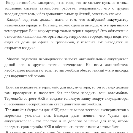
Когда автомобиль заводится, из-за того, что не хватает пускового тока,
топливная система автомобиля работает неправильно, что с трудом
заводит двигатель, и без дополнительных действий, завестись сложно.
Каждый водитель должен знать о том, что
замёрзший аккумулятор
невозможно зарядить. Поэтому, можно сделать выводы, что в при низких
температурах Ваш аккумулятор только теряет зарядку! Это обязательно
относится к машинам, которые эксплуатируются в городе, когда водители
ездят от дома до офиса, и грузовиков, у которых акб находятся на
открытом воздухе.
Многие водители периодически заносят автомобильный аккумулятор
домой или в другое теплое помещение. Но всем автолюбителя
необходимо помнить о том, что автомобиль обесточенный – это находка
для нарушителей закона.
Если вы используете термокейс для аккумулятора, то он гораздо дольше
вам прослужит и позволит без проблем заводить ваш автомобиль.
Термокейс согреет АКБ и создаст тепловую ванну вокруг аккумулятора,
обеспечивая беспроблемный старт двигателя автомобиля.
Термокейсы
(термосы для АКБ) прошли много тестов и экспериментов в
морозных условиях зим. Выводы дали понять, что "сумка для
аккумуляторов" - это простое и не дорогое решение для того, чтобы
продлить срок службы АКБ и обеспечить тепло в вашем автомобиле.
К аккумулятору необходимо бережно относиться, потому что холод и