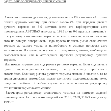
Задать вопрос специалисту нашей компании
Согласно правилам движения, установленных в РФ стояночный тормоз
обязан держать машину при склоне около24% при передаче рычага
ручного тормоза на 3-9 щелчков (если это карбюраторные авто
производителя АВТОВАЗ выпуска до 1995 г. - на 6-8 щелчков примерно).
Регулировку стояночного тормоза можно провести, просто поставив
авто на ровную поверхность. Надо просто поднять рычаг стояночного
тормоза до самого упора, и попробовать с усилием привести авто
механически. В случае, если у вас это получилось, значит, необходимо
самостоятельно или в автосервисе провести регулировку ручного
тормоза.
Для начала изучите сам ход рычага ручного тормоза. Если ход рычага
ручного тормоза указанных щелчков, то могут возникнуть проблемы в
автомобиле. Если ход рычага ручного тормоза меньше 2 щелчков, то во
время движения автомобиля может случиться подтормаживание колес
сзади автомобиля. В любом случае вам надо провести регулировку
стояночный тормоз в автомобиле.
Рассмотрим регулировку стояночного тормоза на примере моделей
производителя Автоваз таких моделей как 2108, 2109, 21099 выпуска до
1995 г.: