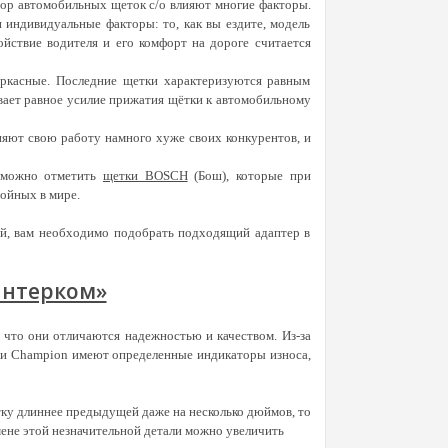
бор автомобильных щеток с/о влияют многие факторы.
 индивидуальные факторы: то, как вы ездите, модель
ойствие водителя и его комфорт на дороге считается
аркасные. Последние щетки характеризуются равным
вает равное усилие прижатия щётки к автомобильному
няют свою работу намного хуже своих конкурентов, и
х можно отметить
щетки BOSCH
(Бош), которые при
тойных в мире.
й, вам необходимо подобрать подходящий адаптер в
Интерком»
 что они отличаются надежностью и качеством. Из-за
тки Champion имеют определенные индикаторы износа,
тку длиннее предыдущей даже на несколько дюймов, то
мене этой незначительной детали можно увеличить