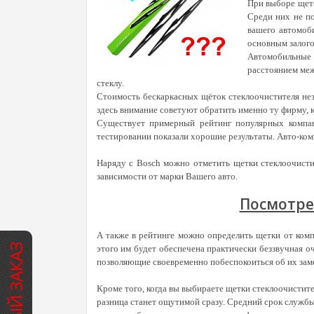
При выборе щето
Среди них не по
вашего автомоби
основным залого
Автомобильные 
расстоянием меж
стеклу.
Стоимость бескаркасных щёток стеклоочистителя нез
здесь внимание советуют обратить именно ту фирму, к
Существует примерный рейтинг популярных компа
тестировании показали хорошие результаты. Авто-ко
Наряду с Bosch можно отметить щетки стеклоочист
зависимости от марки Вашего авто.
Посмотре
А также в рейтинге можно определить щетки от комп
БЫСТРЫЙ ЗАКАЗ
этого им будет обеспечена практически беззвучная 
позволяющие своевременно побеспокоиться об их зам
Кроме того, когда вы выбираете щетки стеклоочистит
разница станет ощутимой сразу. Средний срок службы 