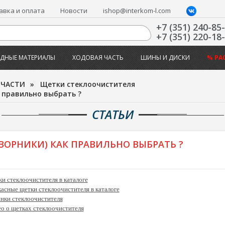
авка и оплата
Новости
ishop@interkom-l.com
+7 (351) 240-85
+7 (351) 220-18
ДНЫЕ МАТЕРИАЛЫ
ХОДОВАЯ ЧАСТЬ
ШИНЫ И ДИСКИ
% РА
ПЧАСТИ
»
Щетки стеклоочистителя
 правильно выбрать ?
СТАТЬИ
ОРНИКИ) КАК ПРАВИЛЬНО ВЫБРАТЬ ?
и стеклоочистителя в каталоге
асные щетки стеклоочистителя в каталоге
нки стеклоочистителя
о о щетках стеклоочистителя