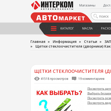
Магазины
Дост
КАТАЛОГ
МАСЛА
РАСХО
Главная
»
Информация
»
Статьи
»
ЗА
»
Щетки стеклоочистителя (дворники) Как
ЩЕТКИ СТЕКЛООЧИСТИТЕЛЯ (ДВ
41518 просмотров
19 комментариев
Посмотреть щетк
Выбрать бескарк
Посмотреть рези
Посмотреть виде